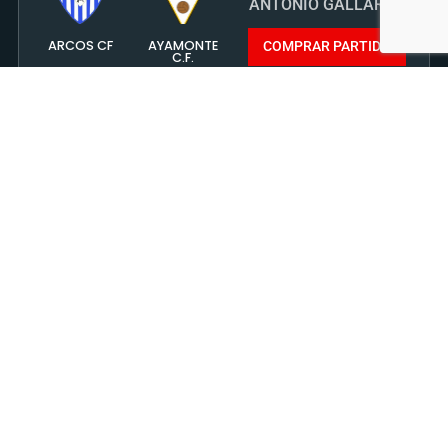
ANTONIO GALLARDO
ARCOS CF
AYAMONTE
COMPRAR PARTIDO
C.F.
JORNADA XXXII. DIVISIÓN HONOR. G1
8 MAYO 2022 - 12:00
ANTONIO GALLARDO
ARCOS CF
BOLLULLOS
COMPRAR PARTIDO
C.F.
JORNADA XIX. DIVISION HONOR. GRUPO 1
30 ENERO 2022 - 12:00
ANTONIO GALLARDO