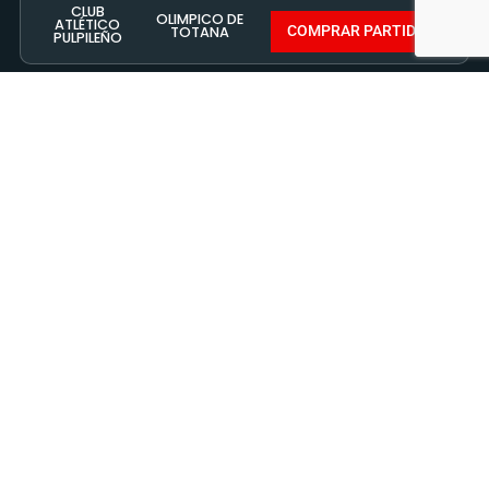
17
28 FEBRERO 2021 - 17:30
SAN MIGUEL DE PULPÍ
CLUB
COMPRAR PARTIDO
C.D. PLUS
ATLÉTICO
ULTRA
PULPILEÑO
JORNADA 8
6 DICIEMBRE 2020 - 11:30
ESTADIO SAN MIGUEL
E.D.M.F
CLUB
COMPRAR PARTIDO
CHURRA
ATLÉTICO
PULPILEÑO
JORNADA 10