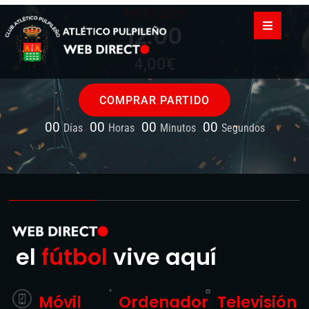
COMPRAR PARTIDO
00
00
00
00
Días
Horas
Minutos
Segundos
el
fútbol
vive aquí
Móvil
Ordenador
Televisión
Puedes ver
Entrando desde tu
Conectando un
los partidos
navegador a la
cable HDMI a tu
en tu
web
ordenador o
dispositivo
portátil.