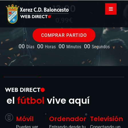
COMPRAR PARTIDO
00
00
00
00
Días
Horas
Minutos
Segundos
el
fútbol
vive aquí
Móvil
Ordenador
Televisión
Puedes ver
Entrando desde tu
Conectando un
los partidos
navegador a la
cable HDMI a tu
en tu
web
ordenador o
dispositivo
portátil.
móvil