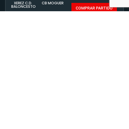
28 ENERO 2024 - 13:00
POLIDEPORTIVO RUIZ
MATEOS
XEREZ C.D.
CB FRESAS
BALONCESTO
COMPRAR PARTIDO
JORNADA 13
21 ENERO 2024 - 13:00
POLIDEPORTIVO RUIZ
MATEOS
XEREZ C.D.
ÉCIJA
BALONCESTO
BASKET CLUB
COMPRAR PARTIDO
JORNADA 5