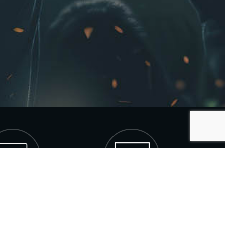
denador
Televisión
sde tu navegador a
Conectando un cable HDMI a