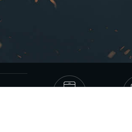
í
Móvil
Or
Puedes ver los partidos en tu
Entrando de