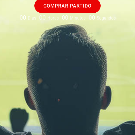
COMPRAR PARTIDO
00
00
00
00
Días
Horas
Minutos
Segundos