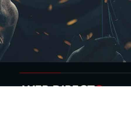
el
fútbol
vive aqu