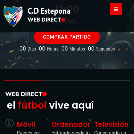
00
00
00
00
Días
Horas
Minutos
Segundos
el
fútbol
vive aquí
Móvil
Ordenador
Televisión
Puedes ver
Entrando desde tu
Conectando un
los partidos
navegador a la
cable HDMI a tu
en tu
web
ordenador o
dispositivo
portátil.
móvil
entrando en
la web