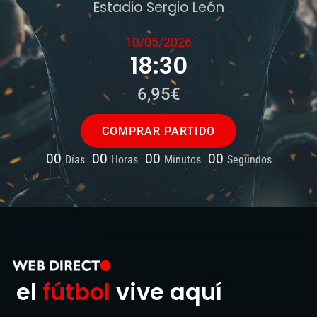
Estadio Sergio León
10/05/2026
18:30
6,95€
COMPRAR PARTIDO
00
00
00
00
Días
Horas
Minutos
Segundos
el
fútbol
vive aquí