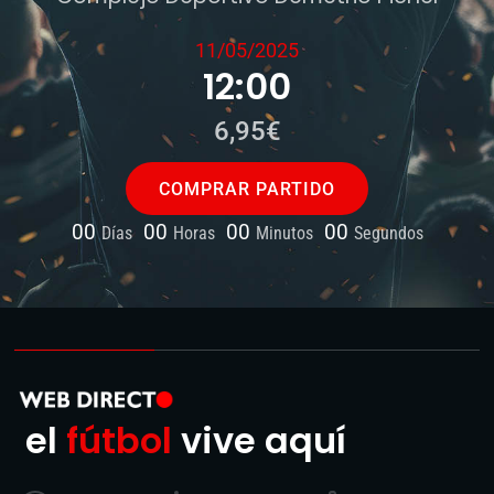
11/05/2025
12:00
6,95€
COMPRAR PARTIDO
00
00
00
00
Días
Horas
Minutos
Segundos
el
fútbol
vive aquí