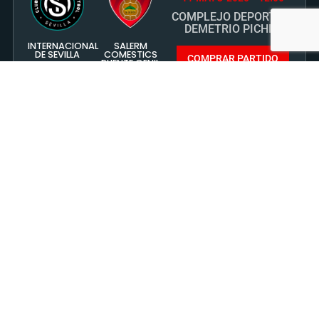
COMPLEJO DEPORTIVO
DEMETRIO PICHEL
INTERNACIONAL
SALERM
DE SEVILLA
COMESTICS
COMPRAR PARTIDO
PUENTE GENIL
F.C.
JORNADA 33. TERCERA RFEF - GRUPOX
4 MAYO 2025 - 12:00
MANUEL POLINARIO
“POLI”
SALERM
SEVILLA F.C
COMESTICS
“C”
COMPRAR PARTIDO
PUENTE GENIL
F.C.
JORNADA 30 TERCERA RFEF GRUPO X
13 ABRIL 2025 - 12:00