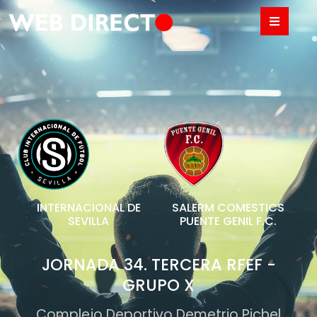
INTERNACIONAL DE
SALERM COMESTICS
SEVILLA
PUENTE GENIL F.C.
JORNADA 34. TERCERA RFEF -
GRUPO X
Complejo Deportivo Demetrio Pichel