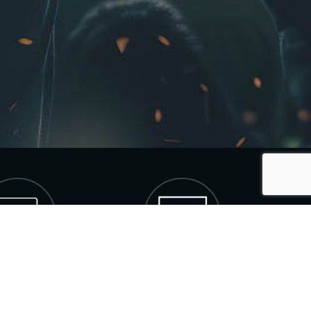
denador
Televisión
sde tu navegador a
Conectando un cable HDMI a