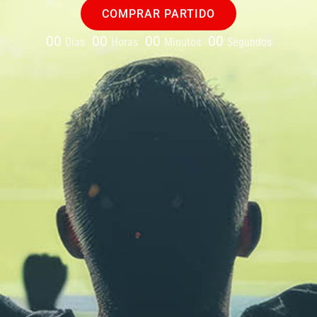
COMPRAR PARTIDO
00
00
00
00
Días
Horas
Minutos
Segundos