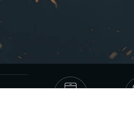
í
Móvil
Or
Puedes ver los partidos en tu
Entrando de