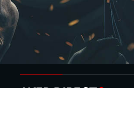
el
fútbol
vive aqu