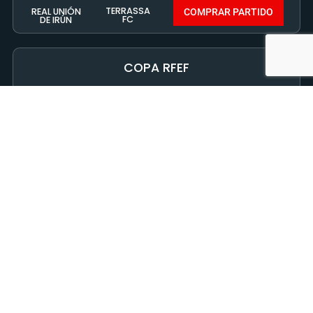
COPA RFEF
5 OCTUBRE 2022 - 19:00
MUNICIPA DE CA
NANGLADA
TERRASSA
CD IZARRA
FC
COMPRAR PARTIDO
JORNADA 6
9 OCTUBRE 2022 - 17:00
MUNICIPAL DE CA
NANGLADA
ALTÉTICO
TERRASSA
SAGUNTINO
FC
COMPRAR PARTIDO