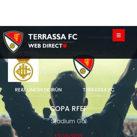
TERRASSA FC
REAL UNIÓN DE IRÚN
COPA RFEF
Stadium Gal
12/10/2022
17:00