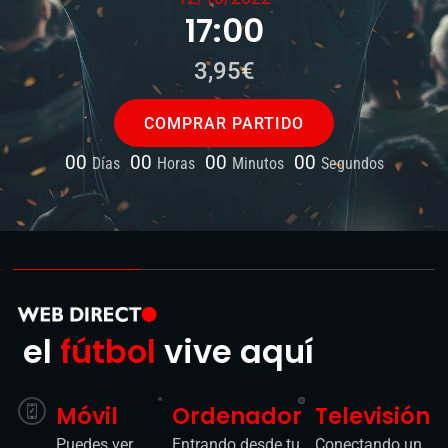
3,95€
COMPRAR PARTIDO
00
00
00
00
Días
Horas
Minutos
Segundos
el
fútbol
vive aquí
Móvil
Ordenador
Televisión
Puedes ver
Entrando desde tu
Conectando un
los partidos
navegador a la
cable HDMI a tu