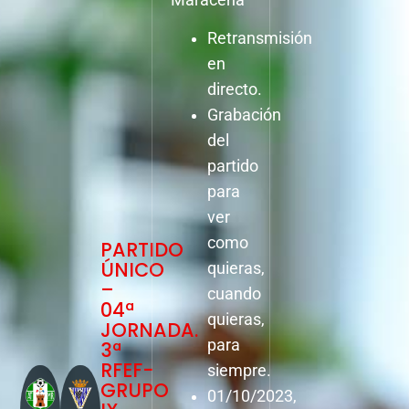
Retransmisión
en
directo.
Grabación
del
partido
para
ver
como
PARTIDO
ÚNICO
quieras,
–
cuando
04ª
quieras,
JORNADA.
para
3ª
RFEF-
siempre.
GRUPO
01/10/2023,