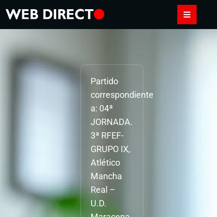
Partido
correspondiente
a: 04ª
JORNADA.
3ª RFEF-
GRUPO IX,
Atlético
Mancha
Real –
U.D.
Maracena