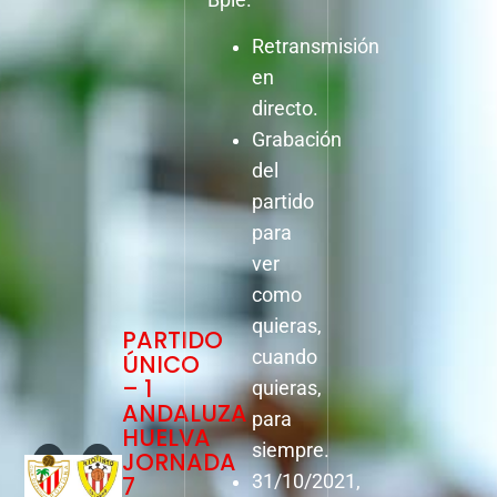
Retransmisión
en
directo.
Grabación
del
partido
para
ver
como
quieras,
PARTIDO
cuando
ÚNICO
– 1
quieras,
ANDALUZA
para
HUELVA
siempre.
JORNADA
7
31/10/2021,