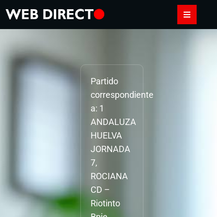
Partido
correspondiente
a: 1
ANDALUZA
HUELVA
JORNADA
7,
ROCIANA
CD –
Riotinto
Bpie.