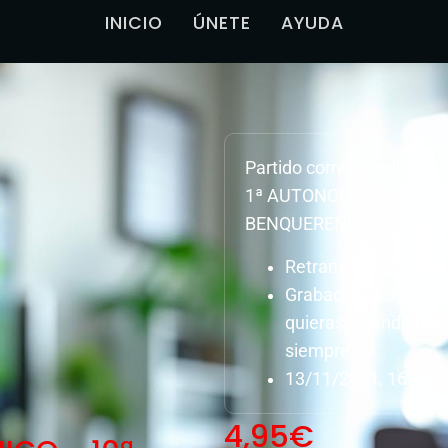
INICIO
ÚNETE
AYUDA
Partido correspondiente
1ª AUTONOMICA, C.D. So
BENQUERENCIA
Retransmisión en dir
Grabación del parti
quieras, cuando quie
siempre.
13/11/2021, 16:30 H
4,95
€