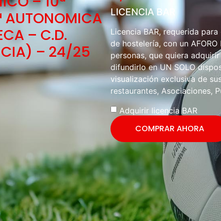
ICO – 10ª
LICENCIA BAR
ª AUTONOMICA
ECA – C.D.
Licencia BAR, requerida para
de hostelería, con un AFOR
CIA) – 24/25
personas, que quiera adquirir
difundirlo en UN SOLO disposi
visualización exclusiva de sus
restaurantes, Asociaciones, P
Adquirir licencia BAR
COMPRAR AHORA