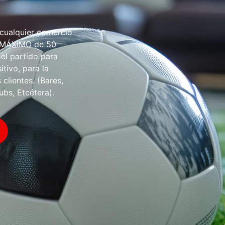
 cualquier comercio
O MÁXIMO de 50
 el partido para
tivo, para la
 clientes. (Bares,
ubs, Etcétera).