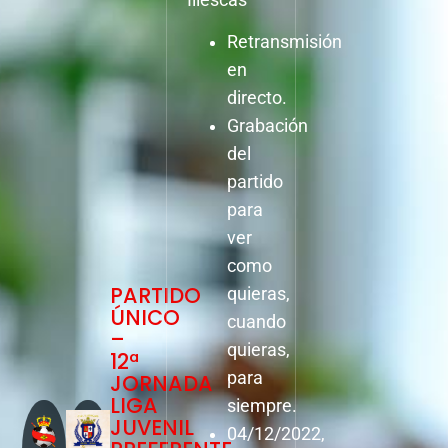
Retransmisión
en
directo.
Grabación
del
partido
para
ver
como
PARTIDO
quieras,
ÚNICO
cuando
–
quieras,
12ª
para
JORNADA
LIGA
siempre.
JUVENIL
04/12/2022,