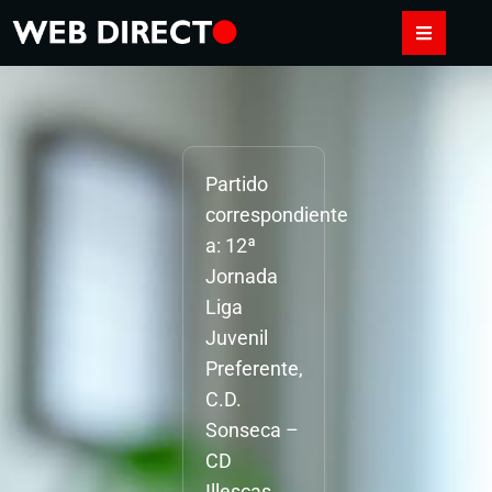
Partido
correspondiente
a: 12ª
Jornada
Liga
Juvenil
Preferente,
C.D.
Sonseca –
CD
Illescas