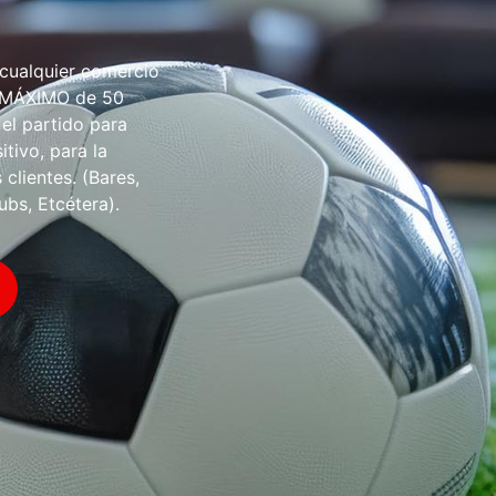
 cualquier comercio
O MÁXIMO de 50
 el partido para
tivo, para la
 clientes. (Bares,
ubs, Etcétera).