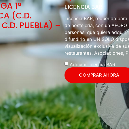
GA 1ª
LICENCIA BAR
A (C.D.
Licencia BAR, requerida para
C.D. PUEBLA) –
de hostelería, con un AFOR
personas, que quiera adquirir
difundirlo en UN SOLO disposi
visualización exclusiva de sus
restaurantes, Asociaciones, P
Adquirir licencia BAR
COMPRAR AHORA