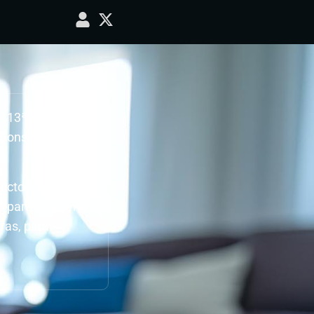
a: 13ª Jornada
 Sonseca – C.D.
ecto.
do para ver como
ras, para