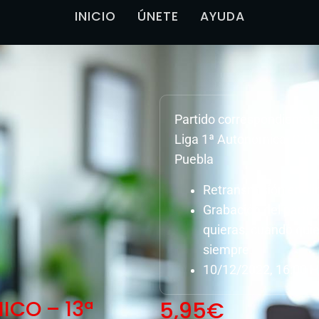
INICIO
ÚNETE
AYUDA
Partido correspondiente 
Liga 1ª Autonomica, C.D.
Puebla
Retransmisión en dir
Grabación del parti
quieras, cuando quie
siempre.
10/12/2022, 16:00 H
ICO – 13ª
5,95
€