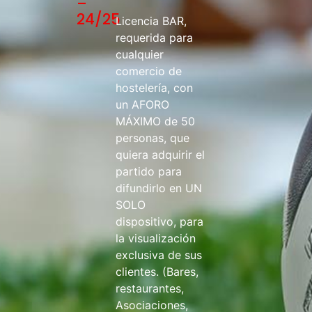
–
24/25
Licencia BAR,
requerida para
cualquier
comercio de
hostelería, con
un AFORO
MÁXIMO de 50
personas, que
quiera adquirir el
partido para
difundirlo en UN
SOLO
dispositivo, para
la visualización
exclusiva de sus
clientes. (Bares,
restaurantes,
Asociaciones,