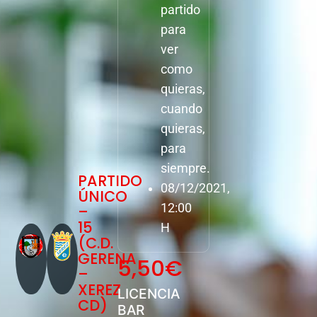
partido
para
ver
como
quieras,
cuando
quieras,
para
siempre.
PARTIDO
08/12/2021,
ÚNICO
12:00
–
15
H
(C.D.
GERENA
5,50
€
–
XEREZ
LICENCIA
CD)
BAR