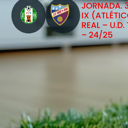
JORNADA. 
IX (ATLÉT
REAL – U.D
– 24/25