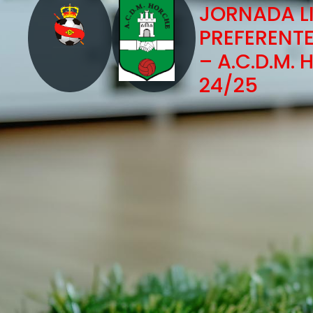
JORNADA L
PREFERENTE
– A.C.D.M.
24/25