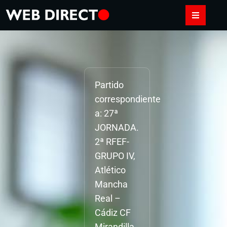
Partido
correspondiente
a: 27ª
JORNADA.
2ª RFEF-
GRUPO IV,
Atlético
Mancha
Real –
Cádiz CF
Mirandilla