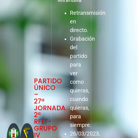
Retransmisión
en
directo.
Grabación
del
partido
para
ver
PARTIDO
como
ÚNICO
quieras,
–
cuando
27ª
JORNADA.
quieras,
2ª
para
RFEF-
siempre.
GRUPO
IV
26/03/2023,