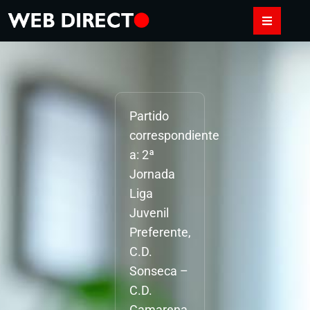
Partido
correspondiente
a: 2ª
Jornada
Liga
Juvenil
Preferente,
C.D.
Sonseca –
C.D.
Camarena