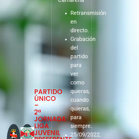
Retransmisión
en
directo.
Grabación
del
partido
para
ver
como
PARTIDO
quieras,
ÚNICO
cuando
–
quieras,
2ª
para
JORNADA
LIGA
siempre.
JUVENIL
25/09/2022,