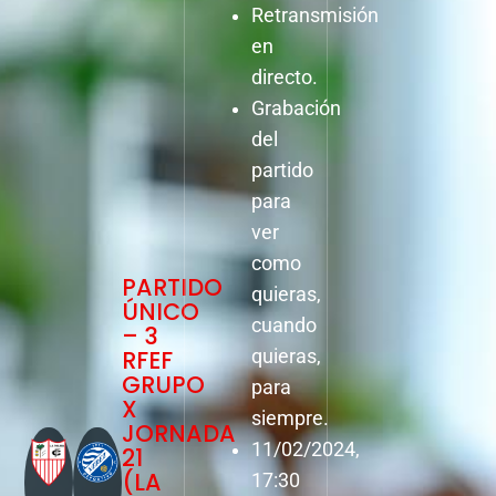
Retransmisión
en
directo.
Grabación
del
partido
para
ver
como
PARTIDO
quieras,
ÚNICO
cuando
– 3
RFEF
quieras,
GRUPO
para
X
siempre.
JORNADA
11/02/2024,
21
(LA
17:30