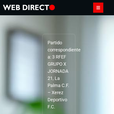
Partido
correspondiente
a: 3 RFEF
GRUPO X
JORNADA
21, La
Palma C.F.
– Xerez
Deportivo
F.C.