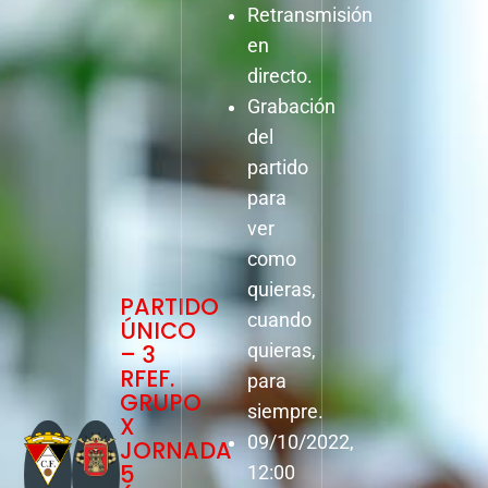
Retransmisión
en
directo.
Grabación
del
partido
para
ver
como
quieras,
PARTIDO
cuando
ÚNICO
– 3
quieras,
RFEF.
para
GRUPO
siempre.
X
09/10/2022,
JORNADA
5
12:00