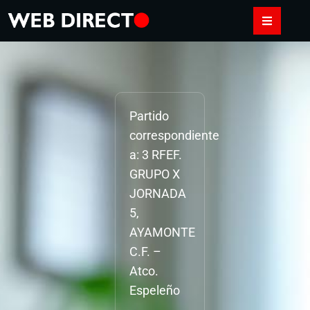
Partido
correspondiente
a: 3 RFEF.
GRUPO X
JORNADA
5,
AYAMONTE
C.F. –
Atco.
Espeleño