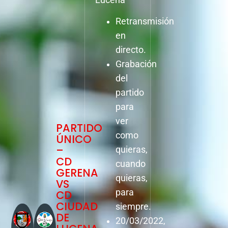
Retransmisión
en
directo.
Grabación
del
partido
para
ver
PARTIDO
como
ÚNICO
–
quieras,
CD
cuando
GERENA
quieras,
VS
para
CD
CIUDAD
siempre.
DE
20/03/2022,