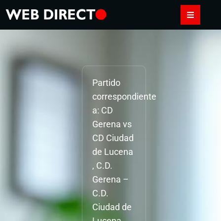
Partido
correspondiente
a: CD
Gerena vs
CD Ciudad
de Lucena
, C.D.
Gerena –
C.D.
Ciudad de
Lucena