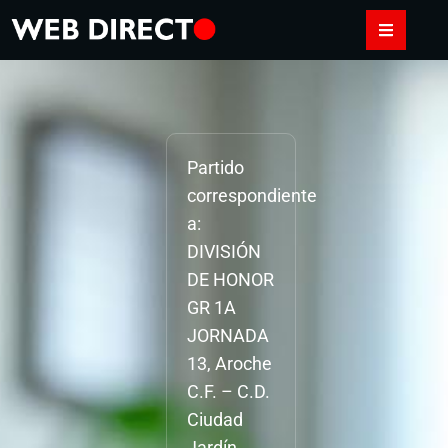
Partido
correspondiente
a:
DIVISIÓN
DE HONOR
GR 1A
JORNADA
13, Aroche
C.F. – C.D.
Ciudad
Jardín