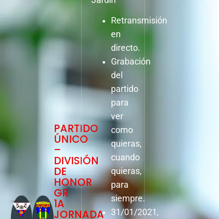
Retransmisión
en
directo.
Grabación
del
partido
para
ver
PARTIDO
como
ÚNICO
quieras,
–
cuando
DIVISIÓN
DE
quieras,
HONOR
para
GR
siempre.
1A
JORNADA
31/01/2021,