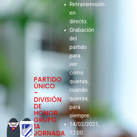
Retransmisión
en
directo.
Grabación
del
partido
para
ver
como
PARTIDO
quieras,
ÚNICO
cuando
–
DIVISIÓN
quieras,
DE
para
HONOR
siempre.
GRUPO
14/02/2021,
1A
JORNADA
12:00