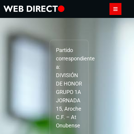
Partido
correspondiente
a:
DIVISIÓN
DE HONOR
GRUPO 1A
JORNADA
15, Aroche
C.F. – At
Onubense