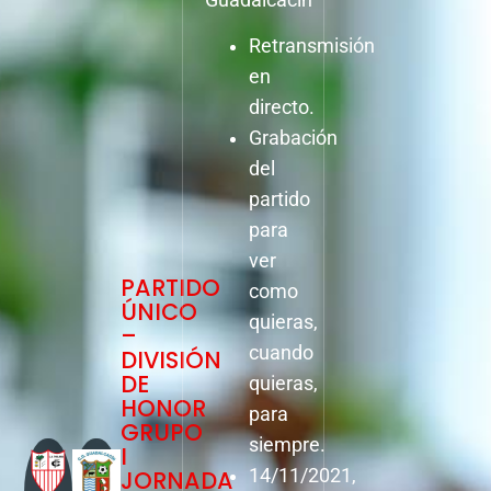
Retransmisión
en
directo.
Grabación
del
partido
para
ver
PARTIDO
como
ÚNICO
quieras,
–
cuando
DIVISIÓN
DE
quieras,
HONOR
para
GRUPO
siempre.
I
JORNADA
14/11/2021,