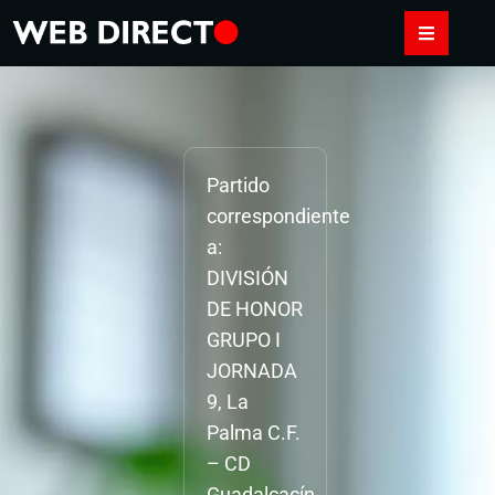
Partido
correspondiente
a:
DIVISIÓN
DE HONOR
GRUPO I
JORNADA
9, La
Palma C.F.
– CD
Guadalcacín