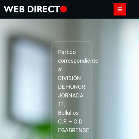
Partido
correspondiente
a:
DIVISIÓN
DE HONOR
JORNADA
11,
Bollullos
C.F. – C.D.
EGABRENSE