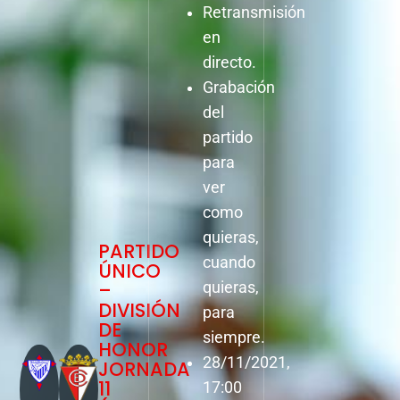
Retransmisión
en
directo.
Grabación
del
partido
para
ver
como
quieras,
PARTIDO
cuando
ÚNICO
–
quieras,
DIVISIÓN
para
DE
siempre.
HONOR
28/11/2021,
JORNADA
11
17:00