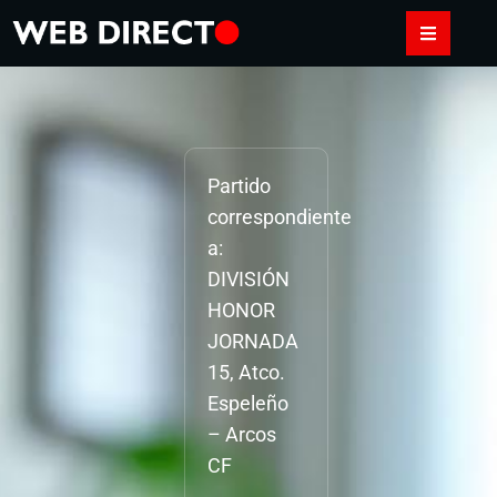
Partido
correspondiente
a:
DIVISIÓN
HONOR
JORNADA
15, Atco.
Espeleño
– Arcos
CF