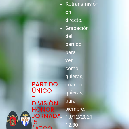
Retransmisión
en
directo.
Grabación
del
partido
para
ver
como
quieras,
PARTIDO
cuando
ÚNICO
quieras,
–
para
DIVISIÓN
HONOR
siempre.
JORNADA
19/12/2021,
15
12:30
(ATCO.