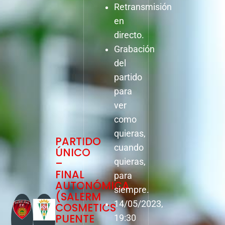
Retransmisión
en
directo.
Grabación
del
partido
para
ver
como
quieras,
PARTIDO
cuando
ÚNICO
–
quieras,
FINAL
para
AUTONÓMICA
siempre.
(SALERM
14/05/2023,
COSMETICS
PUENTE
19:30