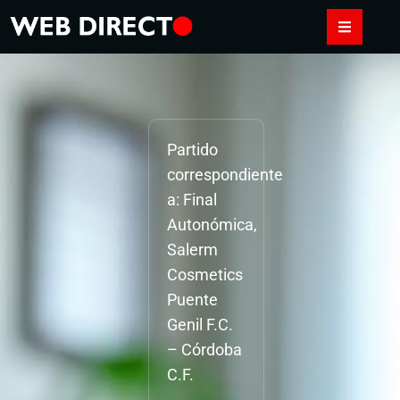
Partido
correspondiente
a: Final
Autonómica,
Salerm
Cosmetics
Puente
Genil F.C.
– Córdoba
C.F.