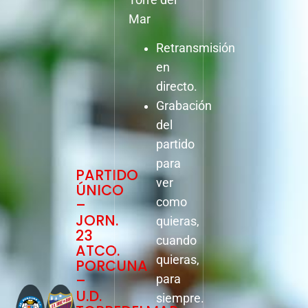
Mar
Retransmisión
en
directo.
Grabación
del
partido
para
PARTIDO
ver
ÚNICO
–
como
JORN.
quieras,
23
cuando
ATCO.
quieras,
PORCUNA
–
para
U.D.
siempre.