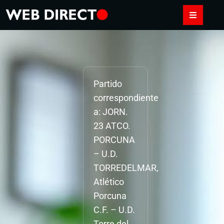
Partido
correspondiente
a: JORN.
23 ATCO.
PORCUNA
– U.D.
TORREDELMAR,
Atlético
Porcuna
C.F. – U.D.
Torre del