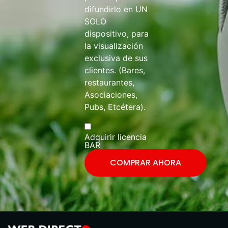
difundirlo en UN
SOLO
dispositivo, para
la visualización
exclusiva de sus
clientes. (Bares,
restaurantes,
Asociaciones,
Pubs, Etcétera).
Adquirir licencia
BAR
COMPRAR AHORA