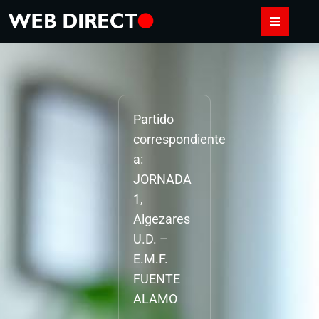
Partido
correspondiente
a:
JORNADA
1,
Algezares
U.D. –
E.M.F.
FUENTE
ALAMO