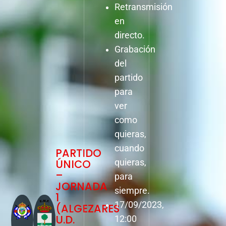
Retransmisión
en
directo.
Grabación
del
partido
para
ver
como
quieras,
cuando
PARTIDO
ÚNICO
quieras,
–
para
JORNADA
siempre.
1
17/09/2023,
(ALGEZARES
U.D.
12:00