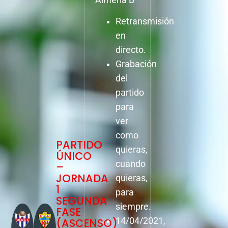
Retransmisión
en
directo.
Grabación
del
partido
para
ver
como
PARTIDO
quieras,
ÚNICO
cuando
–
JORNADA
quieras,
1
para
SEGUNDA
siempre.
FASE
(ASCENSO)
14/04/2021,