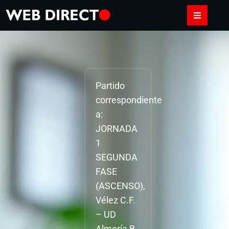
Partido
correspondiente
a:
JORNADA
1
SEGUNDA
FASE
(ASCENSO),
Vélez C.F.
– UD
Almería B