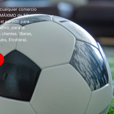
 cualquier comercio
O MÁXIMO de 50
 el partido para
tivo, para la
 clientes. (Bares,
ubs, Etcétera).