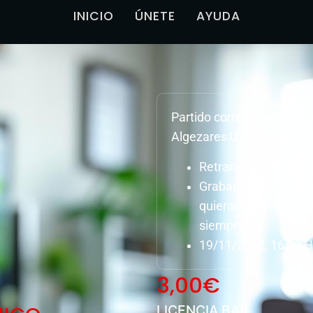
INICIO
ÚNETE
AYUDA
Partido correspondiente
Algezares U.D. – OLIMP
Retransmisión en dir
Grabación del parti
quieras, cuando quie
siempre.
19/11/2022, 16:00 H
3,00
€
LICENCIA BAR