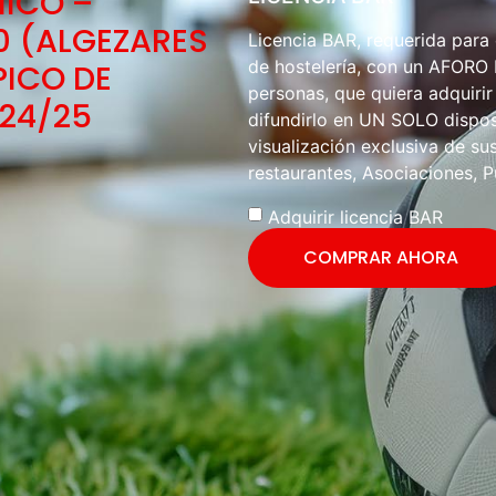
NICO –
0 (ALGEZARES
Licencia BAR, requerida para
de hostelería, con un AFOR
PICO DE
personas, que quiera adquirir
 24/25
difundirlo en UN SOLO disposi
visualización exclusiva de sus
restaurantes, Asociaciones, P
Adquirir licencia BAR
COMPRAR AHORA