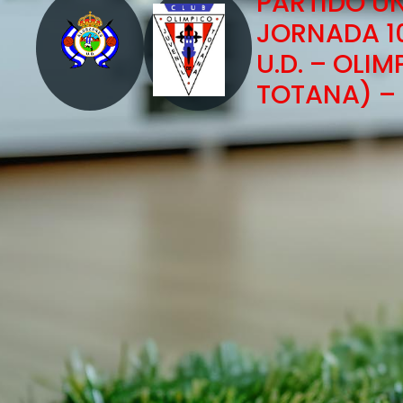
PARTIDO Ú
JORNADA 1
U.D. – OLIM
TOTANA) –