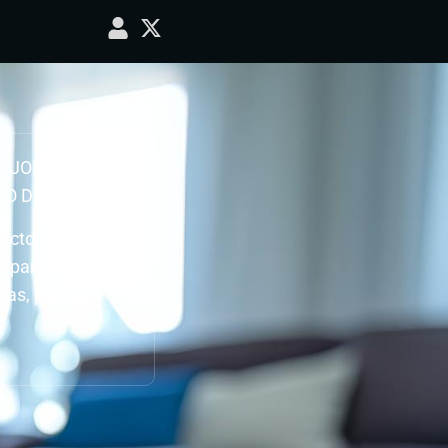
 a: JORNADA 10,
ICO DE TOTANA
ecto.
do para ver como
ras, para