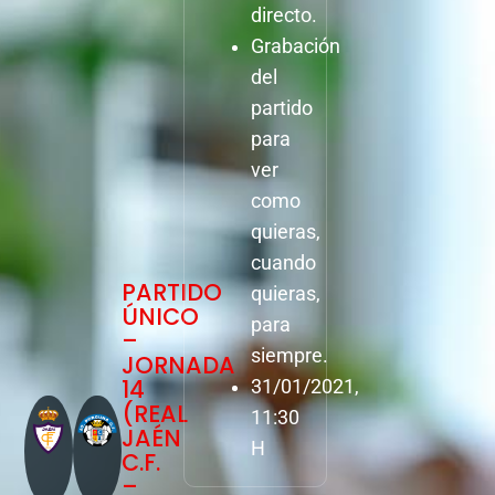
directo.
Grabación
del
partido
para
ver
como
quieras,
cuando
PARTIDO
quieras,
ÚNICO
para
–
siempre.
JORNADA
14
31/01/2021,
(REAL
11:30
JAÉN
H
C.F.
–