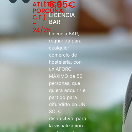
6,95
€
ATLÉTICO
PORCUNA
LICENCIA
C.F.)
BAR
–
24/25
Licencia BAR,
requerida para
cualquier
comercio de
hostelería, con
un AFORO
MÁXIMO de 50
personas, que
quiera adquirir el
partido para
difundirlo en UN
SOLO
dispositivo, para
la visualización