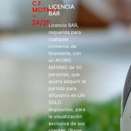
C.F.
LICENCIA
MOTRIL)
BAR
–
24/25
Licencia BAR,
requerida para
cualquier
comercio de
hostelería, con
un AFORO
MÁXIMO de 50
personas, que
quiera adquirir el
partido para
difundirlo en UN
SOLO
dispositivo, para
la visualización
exclusiva de sus
clientes. (Bares,