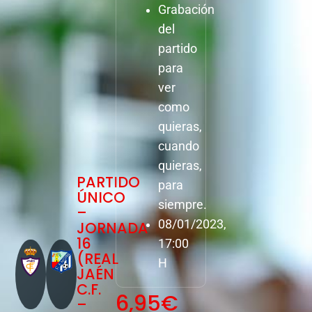
Grabación
del
partido
para
ver
como
quieras,
cuando
quieras,
PARTIDO
para
ÚNICO
siempre.
–
08/01/2023,
JORNADA
16
17:00
(REAL
H
JAÉN
C.F.
6,95
€
–