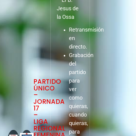
Jesus de
la Ossa
Retransmisión
en
directo.
Grabación
del
partido
PARTIDO
para
ÚNICO
ver
–
como
JORNADA
quieras,
17
–
cuando
LIGA
quieras,
REGIONAL
para
FEMENINA