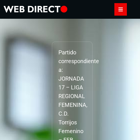
Partido
correspondiente
a:
JORNADA
17 – LIGA
REGIONAL
FEMENINA,
C.D.
Torrijos
Femenino
– EFB.