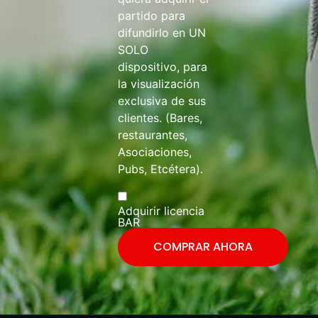
partido para
difundirlo en UN
SOLO
dispositivo, para
la visualización
exclusiva de sus
clientes. (Bares,
restaurantes,
Asociaciones,
Pubs, Etcétera).
Adquirir licencia
BAR
COMPRAR AHORA