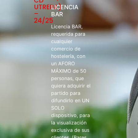
CD
UTRERA)
LICENCIA
–
BAR
24/25
Licencia BAR,
requerida para
cualquier
comercio de
hostelería, con
un AFORO
MÁXIMO de 50
personas, que
quiera adquirir el
partido para
difundirlo en UN
SOLO
dispositivo, para
la visualización
exclusiva de sus
clientes. (Bares,