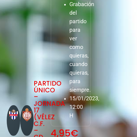
Grabación
del
partido
para
ver
como
quieras,
cuando
quieras,
para
PARTIDO
ÚNICO
siempre.
–
15/01/2023,
JORNADA
12:00
17
(VÉLEZ
H
C.F.
–
4,95
€