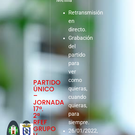
Retransmisión
en
directo.
Grabación
del
partido
para
ver
como
PARTIDO
ÚNICO
quieras,
–
cuando
JORNADA
quieras,
17ª.
para
2ª
RFEF
siempre.
GRUPO
26/01/2022,