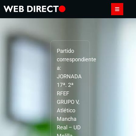
Partido
correspondiente
a:
JORNADA
17ª. 2ª
RFEF
GRUPO V,
Atlético
Mancha
Real – UD
Melilla