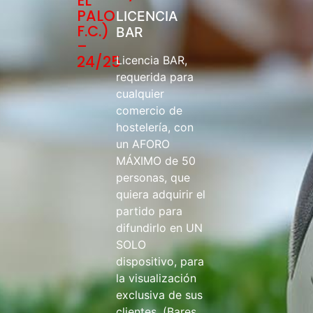
EL
PALO
LICENCIA
F.C.)
BAR
–
24/25
Licencia BAR,
requerida para
cualquier
comercio de
hostelería, con
un AFORO
MÁXIMO de 50
personas, que
quiera adquirir el
partido para
difundirlo en UN
SOLO
dispositivo, para
la visualización
exclusiva de sus
clientes. (Bares,