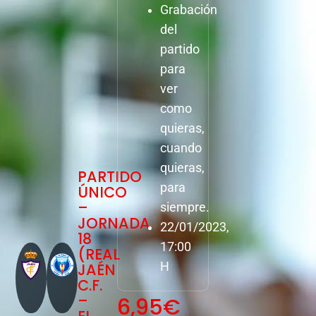
Grabación
del
partido
para
ver
como
quieras,
cuando
quieras,
PARTIDO
para
ÚNICO
–
siempre.
JORNADA
22/01/2023,
18
17:00
(REAL
JAÉN
H
C.F.
–
6,95
€