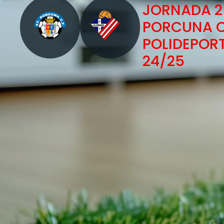
JORNADA 2
PORCUNA C.
POLIDEPORT
24/25