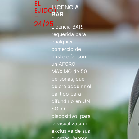
EL
LICENCIA
EJIDO)
BAR
–
24/25
Licencia BAR,
requerida para
cualquier
comercio de
hostelería, con
un AFORO
MÁXIMO de 50
personas, que
quiera adquirir el
partido para
difundirlo en UN
SOLO
dispositivo, para
la visualización
exclusiva de sus
clientes. (Bares,