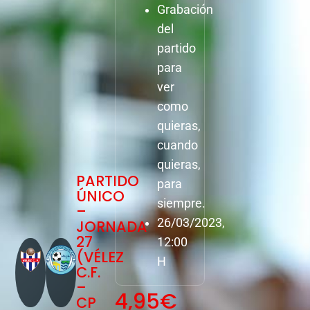
Grabación
del
partido
para
ver
como
quieras,
cuando
quieras,
PARTIDO
para
ÚNICO
siempre.
–
26/03/2023,
JORNADA
27
12:00
(VÉLEZ
H
C.F.
–
4,95
€
CP