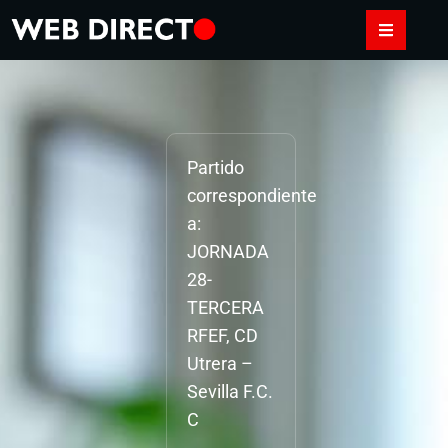
Partido
correspondiente
a:
JORNADA
28-
TERCERA
RFEF, CD
Utrera –
Sevilla F.C.
C