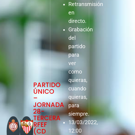
Retransmisión
en
directo.
Grabación
del
partido
para
ver
como
quieras,
PARTIDO
cuando
ÚNICO
–
quieras,
JORNADA
para
28-
siempre.
TERCERA
13/03/2022,
RFEF
(CD
12:00