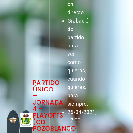
en
directo.
Grabación
del
partido
para
ver
como
quieras,
cuando
PARTIDO
quieras,
ÚNICO
–
para
JORNADA
siempre.
4 –
25/04/2021,
PLAYOFFS
(CD
17:00
POZOBLANCO
H