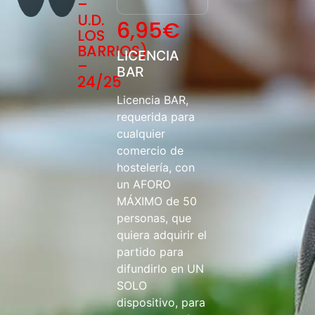
–
U.D.
6,95
€
LOS
BARRIOS)
LICENCIA
–
BAR
24/25
Licencia BAR,
requerida para
cualquier
comercio de
hostelería, con
un AFORO
MÁXIMO de 50
personas, que
quiera adquirir el
partido para
difundirlo en UN
SOLO
dispositivo, para