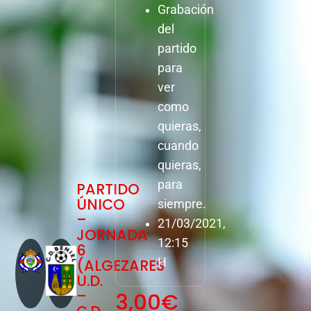
Grabación
del
partido
para
ver
como
quieras,
cuando
quieras,
para
PARTIDO
ÚNICO
siempre.
–
21/03/2021,
JORNADA
12:15
6
(ALGEZARES
H
U.D.
–
3,00
€