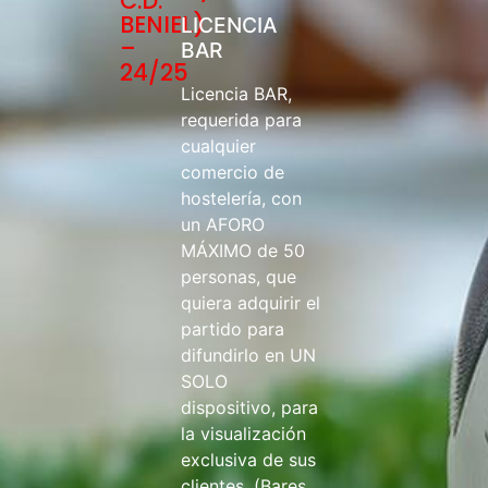
C.D.
BENIEL)
LICENCIA
–
BAR
24/25
Licencia BAR,
requerida para
cualquier
comercio de
hostelería, con
un AFORO
MÁXIMO de 50
personas, que
quiera adquirir el
partido para
difundirlo en UN
SOLO
dispositivo, para
la visualización
exclusiva de sus
clientes. (Bares,