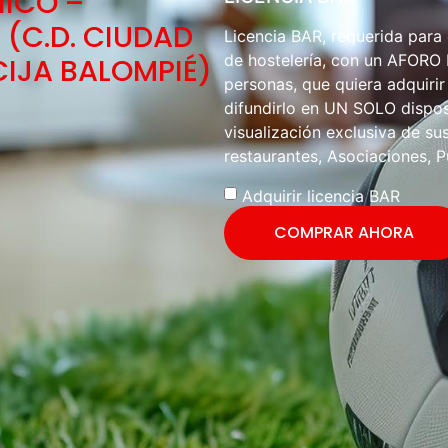
NICO –
(C.D. CIUDAD
Licencia BAR, requerida para
de hostelería, con un AFOR
CIJA BALOMPIÉ)
personas, que quiera adquirir
difundirlo en UN SOLO disposi
visualización exclusiva de sus
restaurantes, Asociaciones, P
Adquirir licencia BAR
COMPRAR AHORA