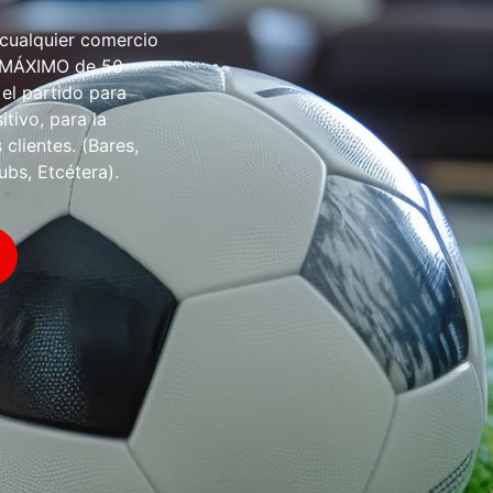
 cualquier comercio
O MÁXIMO de 50
 el partido para
tivo, para la
 clientes. (Bares,
ubs, Etcétera).