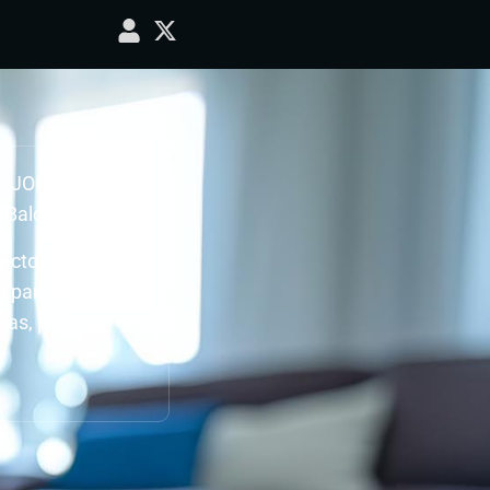
 a: JORNADA 6,
a Balompié
ecto.
do para ver como
ras, para