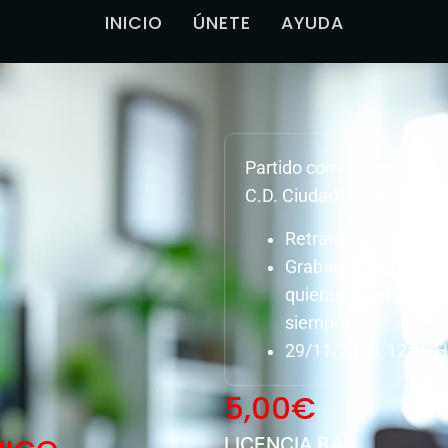
INICIO
ÚNETE
AYUDA
Partido correspondiente
C.D. Ciudad Jardín – Écij
Retransmisión en dir
Grabación del parti
quieras, cuando quie
siempre.
29/11/2020, 12:10 H
5,00
€
LICENCIA BAR