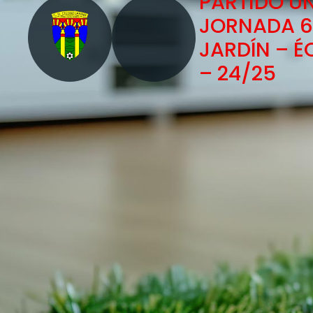
PARTIDO Ú
JORNADA 6 
JARDÍN – É
– 24/25