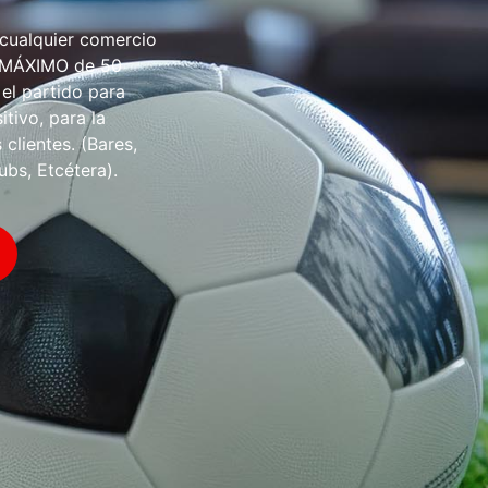
 cualquier comercio
O MÁXIMO de 50
 el partido para
tivo, para la
 clientes. (Bares,
ubs, Etcétera).