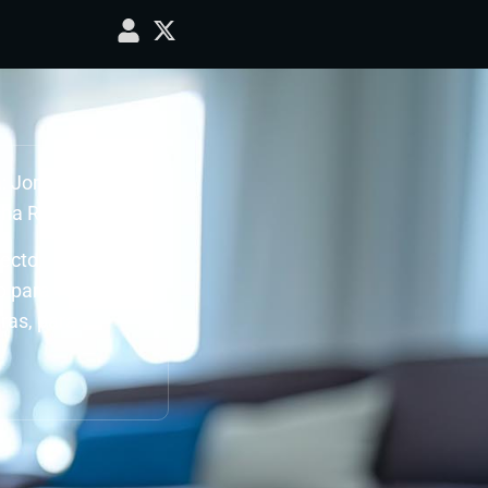
: Jornada 7, Real
cha Real
ecto.
do para ver como
ras, para