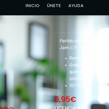
INICIO
ÚNETE
AYUDA
Partido correspondiente a
Jaén C.F. – Atlético Man
Retransmisión en dir
Grabación del parti
quieras, cuando quie
siempre.
30/12/2020, 19:45 H
6,95
€
LICENCIA BAR