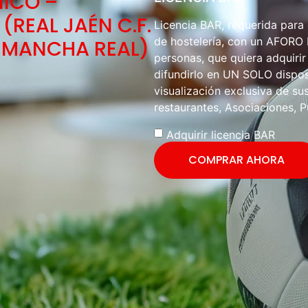
NICO –
(REAL JAÉN C.F.
Licencia BAR, requerida para
de hostelería, con un AFOR
O MANCHA REAL)
personas, que quiera adquirir
difundirlo en UN SOLO disposi
visualización exclusiva de sus
restaurantes, Asociaciones, P
Adquirir licencia BAR
COMPRAR AHORA