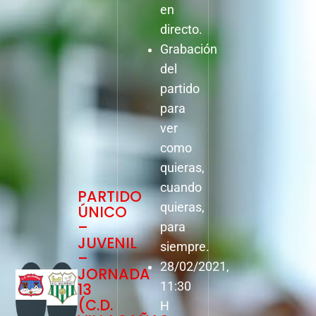
en
directo.
Grabación
del
partido
para
ver
como
quieras,
cuando
PARTIDO
quieras,
ÚNICO
–
para
JUVENIL
siempre.
–
28/02/2021,
JORNADA
13
11:30
(C.D.
H