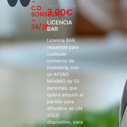
–
C.D.
3,00
€
SONSECA)
–
LICENCIA
24/25
BAR
Licencia BAR,
requerida para
cualquier
comercio de
hostelería, con
un AFORO
MÁXIMO de 50
personas, que
quiera adquirir el
partido para
difundirlo en UN
SOLO
dispositivo, para