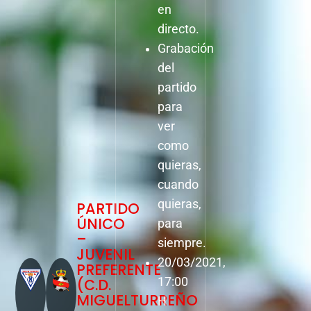
en
directo.
Grabación
del
partido
para
ver
como
quieras,
cuando
quieras,
PARTIDO
ÚNICO
para
–
siempre.
JUVENIL
20/03/2021,
PREFERENTE
(C.D.
17:00
MIGUELTURREÑO
H