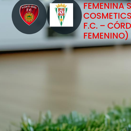
FEMENINA 
COSMETICS
F.C. – CÓR
FEMENINO) 