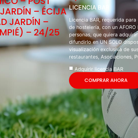
NICO – POST
LICENCIA BAR
 JARDÍN – ÉCIJA
AD JARDÍN –
Licencia BAR, requerida para
de hostelería, con un AFOR
MPIÉ) – 24/25
personas, que quiera adquirir
difundirlo en UN SOLO disposi
visualización exclusiva de sus
restaurantes, Asociaciones, P
Adquirir licencia BAR
COMPRAR AHORA