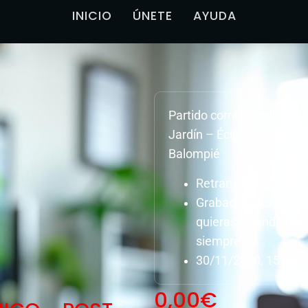
INICIO
ÚNETE
AYUDA
Partido correspondiente a
Jardín – Écija, C.D. Ciuda
Balompié
Retransmisión en dir
Grabación del parti
quieras, cuando quie
siempre.
30/11/2020, 15:00 H
0,00
€