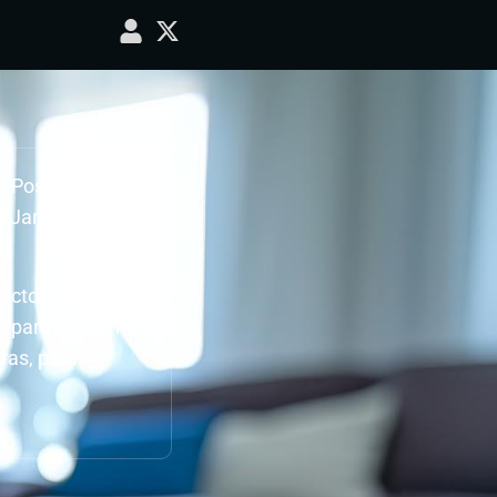
: Post partido C.
d Jardín – Écija
ecto.
do para ver como
ras, para