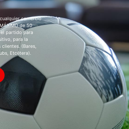
 cualquier comercio
O MÁXIMO de 50
 el partido para
tivo, para la
 clientes. (Bares,
ubs, Etcétera).