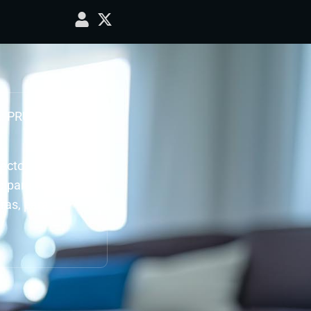
a: PRUEBAS, C.D.
ecto.
do para ver como
ras, para