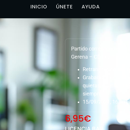
INICIO
ÚNETE
AYUDA
Partido correspondiente 
Gerena – CD Pozoblanco
Retransmisión en dir
Grabación del parti
quieras, cuando quie
siempre.
15/09/2021, 16:30 H
6,95
€
LICENCIA BAR