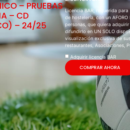
NICO – PRUEBAS
Licencia BAR, requerida para
NA – CD
de hostelería, con un AFOR
O) – 24/25
personas, que quiera adquirir
difundirlo en UN SOLO disposi
visualización exclusiva de sus
restaurantes, Asociaciones, P
Adquirir licencia BAR
COMPRAR AHORA