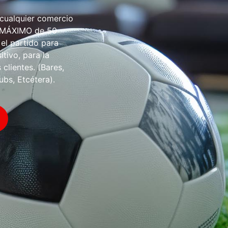
 cualquier comercio
O MÁXIMO de 50
 el partido para
tivo, para la
 clientes. (Bares,
ubs, Etcétera).